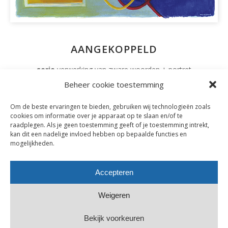
AANGEKOPPELD
serie
verwerking van zware woorden
+
portret
techniek
tekenen – schilderen
Beheer cookie toestemming
acryl en pen op papier
Om de beste ervaringen te bieden, gebruiken wij technologieën zoals
29,7 x 42 cm
cookies om informatie over je apparaat op te slaan en/of te
raadplegen. Als je geen toestemming geeft of je toestemming intrekt,
2019
kan dit een nadelige invloed hebben op bepaalde functies en
mogelijkheden.
Accepteren
Weigeren
Copyright © Esther van de Visch | website:
Omniafausta grafisch
ontwerp
Bekijk voorkeuren