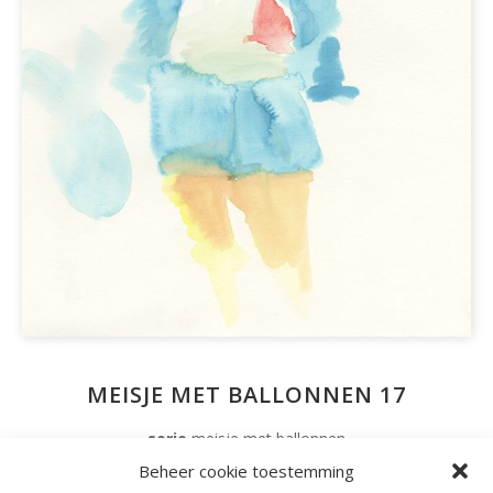
MEISJE MET BALLONNEN 17
serie
meisje met ballonnen
techniek
tekenen – schilderen
Beheer cookie toestemming