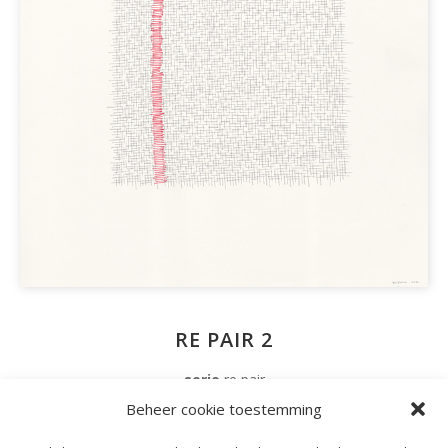
RE PAIR 2
serie
re pair
techniek
tekenen – schilderen
Beheer cookie toestemming
inkt op papier