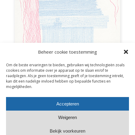
Beheer cookie toestemming
Om de beste ervaringen te bieden, gebruiken wij technologieën zoals
cookies om informatie over je apparaat op te slaan en/of te
raadplegen. Als je geen toestemming geeft of je toestemming intrekt,
kan dit een nadelige invloed hebben op bepaalde functies en
mogelijkheden.
RE PAIR 28
serie
re pair
Accepteren
techniek
monoprint pen en inkt
Weigeren
pen en acryl op papier
24,5 x 65 cm
Bekijk voorkeuren
2021