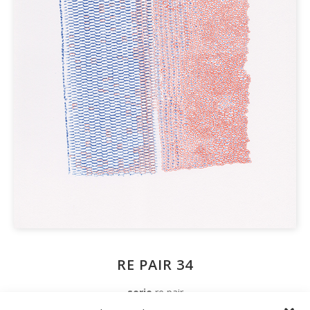
RE PAIR 34
serie
re pair
techniek
monoprint pen en inkt