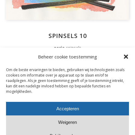
SPINSELS 10
serie
spinsels
techniek
tekenen – schilderen
Beheer cookie toestemming
inkt, pen en kleurpotlood op papier
Om de beste ervaringen te bieden, gebruiken wij technologieën zoals
65 x 50 cm
cookies om informatie over je apparaat op te slaan en/of te
raadplegen. Als je geen toestemming geeft of je toestemming intrekt,
2019
kan dit een nadelige invloed hebben op bepaalde functies en
mogelijkheden.
Accepteren
Weigeren
Copyright © Esther van de Visch | website:
Omniafausta grafisch
ontwerp